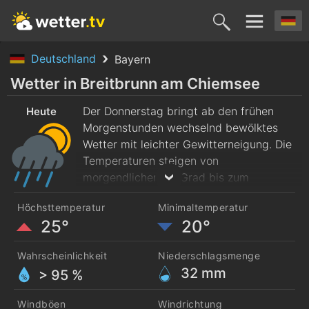
Deutschland
Bayern
Heute
Morgen
Samstag
Sonntag
Montag
Wetter in Breitbrunn am Chiemsee
6. Aug.
Der Donnerstag bringt ab den frühen
7. Aug.
8. Aug.
9. Aug.
10. Aug
Heute
Morgenstunden wechselnd bewölktes
Wetter mit leichter Gewitterneigung. Die
Temperaturen steigen von
morgendlichen 20 Grad bis zum
Nachmittag auf maximal 25 Grad. Es
Höchsttemperatur
Minimaltemperatur
weht frischer Wind aus West.
25°
20°
Wahrscheinlichkeit
Niederschlagsmenge
32
mm
> 95 %
Windböen
Windrichtung