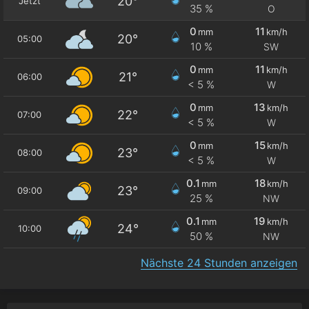
20°
Jetzt
35 %
O
0
11
mm
km/h
20°
05:00
10 %
SW
0
11
mm
km/h
21°
06:00
< 5 %
W
0
13
mm
km/h
22°
07:00
< 5 %
W
0
15
mm
km/h
23°
08:00
< 5 %
W
0.1
18
mm
km/h
23°
09:00
25 %
NW
0.1
19
mm
km/h
24°
10:00
50 %
NW
Nächste 24 Stunden anzeigen