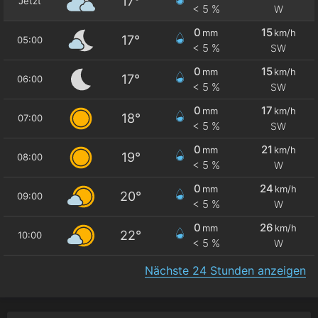
17°
Jetzt
< 5 %
W
0
15
mm
km/h
17°
05:00
< 5 %
SW
0
15
mm
km/h
17°
06:00
< 5 %
SW
0
17
mm
km/h
18°
07:00
< 5 %
SW
0
21
mm
km/h
19°
08:00
< 5 %
W
0
24
mm
km/h
20°
09:00
< 5 %
W
0
26
mm
km/h
22°
10:00
< 5 %
W
Nächste 24 Stunden anzeigen