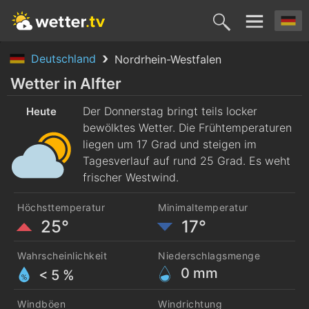
Deutschland
Nordrhein-Westfalen
Heute
Morgen
Samstag
Sonntag
Montag
Wetter in Alfter
6. Aug.
Der Donnerstag bringt teils locker
7. Aug.
8. Aug.
9. Aug.
10. Aug
Heute
bewölktes Wetter. Die Frühtemperaturen
liegen um 17 Grad und steigen im
Tagesverlauf auf rund 25 Grad. Es weht
frischer Westwind.
Höchsttemperatur
Minimaltemperatur
25°
17°
Wahrscheinlichkeit
Niederschlagsmenge
0
mm
< 5 %
Windböen
Windrichtung