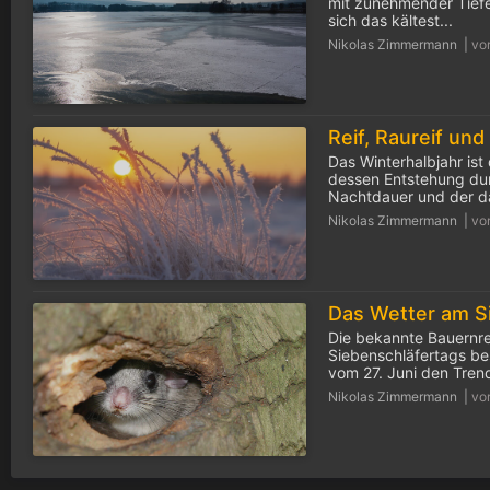
mit zunehmender Tiefe
sich das kältest...
Nikolas Zimmermann |
vo
Reif, Raureif und
Das Winterhalbjahr ist 
dessen Entstehung dur
Nachtdauer und der da
Nikolas Zimmermann |
vo
Die bekannte Bauernr
Siebenschläfertags be
vom 27. Juni den Trend 
Nikolas Zimmermann |
vo