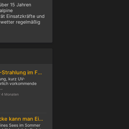
über 15 Jahren
alpine
ät Einsatzkräfte und
wetter regelmäßig
Zunehmende UV-Strahlung im Frühjahr
lung, kurz UV-
türlich vorkommende
..
r 4 Monaten
Ab welcher Eisdicke kann man Eislaufen?
ines Sees im Sommer