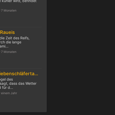
 kühler wird, befindet
r 7 Monaten
 Raueis
die Zeit des Reifs,
ch die lange
mi...
r 7 Monaten
Das Wetter am Siebenschläfertag sieben Wochen bleiben mag
egel des
sagt, dass das Wetter
für d...
r einem Jahr