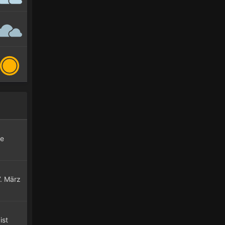
le
7. März
ist