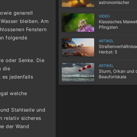
astronomischer
Herbstbeginn
owie generell
VIDEO
 Wasser bleiben. Am
Klassisches Maiwet
Pfingsten
chlossenen Fenstern
an folgende
ARTIKEL
Straßenverhältniss
Herbst: 5
Herausforderungen
de oder Senke. Die
Autofahrer
ARTIKEL
 die
Sturm, Orkan und 
 es jedenfalls
Beaufortskala
egal welche
 und Stahlseile und
n relativ sicheres
he der Wand