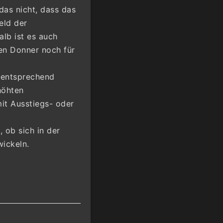
as nicht, dass das
eld der
lb ist es auch
en Donner noch für
r entsprechend
höhten
it Ausstiegs- oder
 ob sich in der
ickeln.