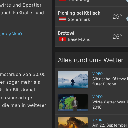
wirte und Sportler
 auch Fußballer und
Pichling bei Köflach
29°
Steiermark
Bretzwil
p4bmayNm0
26°
Basel-Land
Alles rund ums Wetter
VIDEO
romstärken von 5.000
Sibirische Kältewel
er sogar mehr als
flutet Europa
t im Blitzkanal
VIDEO
plosionsartige
Wilde Wetter Welt 
 die man in weiterer
2018
ARTIKEL
Am 22. September 