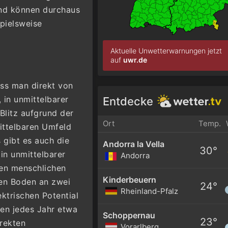
und können durchaus
spielsweise
Aktuelle Unwetterwarnungen jetzt
auf
uwr.de
ass man direkt von
 in unmittelbarer
Entdecke
Blitz aufgrund der
Ort
Temp.
ittelbaren Umfeld
 gibt es auch die
Andorra la Vella
30°
 in unmittelbarer
Andorra
en menschlichen
Kinderbeuern
den Boden an zwei
24°
Rheinland-Pfalz
ktrischen Potential
ben jedes Jahr etwa
Schoppernau
23°
rekten
Vorarlberg