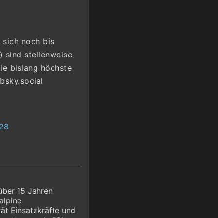
 sich noch bis
) sind stellenweise
die bislang höchste
bsky.social
:28
über 15 Jahren
alpine
ät Einsatzkräfte und