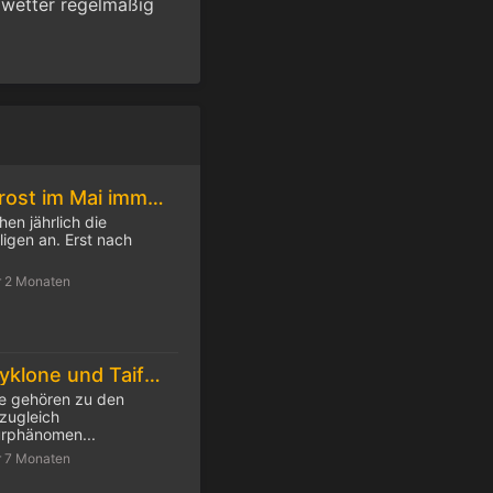
wetter regelmäßig
Die Eisheiligen: Frost im Mai immer seltener
hen jährlich die
igen an. Erst nach
r 2 Monaten
Was Hurrikans, Zyklone und Taifune unterscheidet
me gehören zu den
 zugleich
urphänomen...
r 7 Monaten