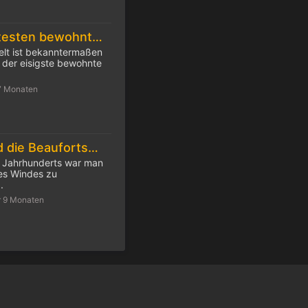
-68 Grad: Die kältesten bewohnten Orte der Welt
Welt ist bekanntermaßen
 der eisigste bewohnte
7 Monaten
Sturm, Orkan und die Beaufortskala
. Jahrhunderts war man
des Windes zu
.
r 9 Monaten