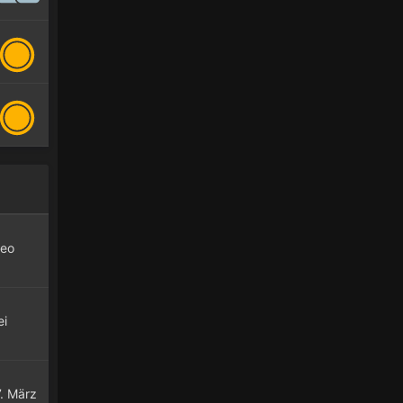
deo
ei
7. März