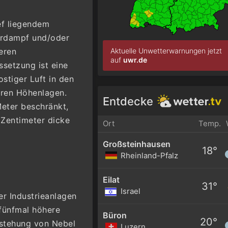
ef liegendem
erdampf und/oder
Aktuelle Unwetterwarnungen jetzt
eren
auf
uwr.de
ssetzung ist eine
ostiger Luft in den
eren Höhenlagen.
Entdecke
Meter beschränkt,
 Zentimeter dicke
Ort
Temp.
Großsteinhausen
18°
Rheinland-Pfalz
Eilat
31°
Israel
r Industrieanlagen
 fünfmal höhere
Büron
20°
tstehung von Nebel
Luzern