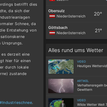
rdings betrifft dies
Obersulz
dte, da sich der
20°
Niederösterreich
ndustrieanlagen
normaler Schnee, da
Göttsbach
21°
 die Entstehung von
Niederösterreich
nsationskerne
n Ursprungs.
Alles rund ums Wetter
 es derzeit eine
t hier für einen
VIDEO
Heutiges Wettervi
er durch lokale
rne) zustande
ARTIKEL
Verhaltensregeln b
Gewittern
VIDEO
#Industrieschnee
.
Wilde Wetter Welt 