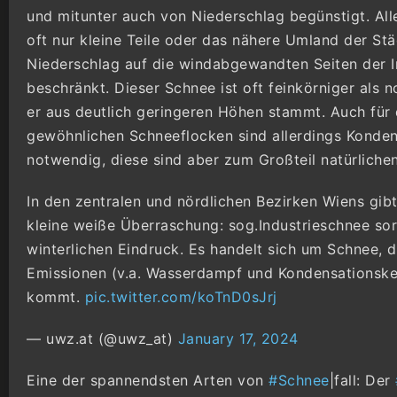
und mitunter auch von Niederschlag begünstigt. Alle
oft nur kleine Teile oder das nähere Umland der Stä
Niederschlag auf die windabgewandten Seiten der I
beschränkt. Dieser Schnee ist oft feinkörniger als 
er aus deutlich geringeren Höhen stammt. Auch für
gewöhnlichen Schneeflocken sind allerdings Konde
notwendig, diese sind aber zum Großteil natürliche
In den zentralen und nördlichen Bezirken Wiens gibt
kleine weiße Überraschung: sog.Industrieschnee sorg
winterlichen Eindruck. Es handelt sich um Schnee, d
Emissionen (v.a. Wasserdampf und Kondensationske
kommt.
pic.twitter.com/koTnD0sJrj
— uwz.at (@uwz_at)
January 17, 2024
Eine der spannendsten Arten von
#Schnee
|fall: Der