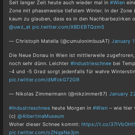
Seit langer Zeit heute auch wieder mal in
#Wien
ein
Zone mit phasenweise tiefstem Winter. In der Zone (
kaum zu glauben, dass es in den Nachbarbezirken oft
@uwz_at
pic.twitter.com/XBDEBTQzm5
— Christoph Matella (@cumulonimbusAT)
January 1
Die Neue Donau in Wien ist mittlerweile zugefroren
noch sehr dünn. Leichter
#Industrieschnee
bei Temp
-4 und -5 Grad sorgt jedenfalls für wahre Winterst
pic.twitter.com/dMfckG72GR
— Nikolas Zimmermann (@nikzimmer87)
January 2
#Industrieschnee
heute Morgen in
#Wien
– wie hier
(c)
@AlbertinaMuseum
Woher dieser Schnee kommt:
https://t.co/37lVbOH
pic.twitter.com/oZNqaNa3jm