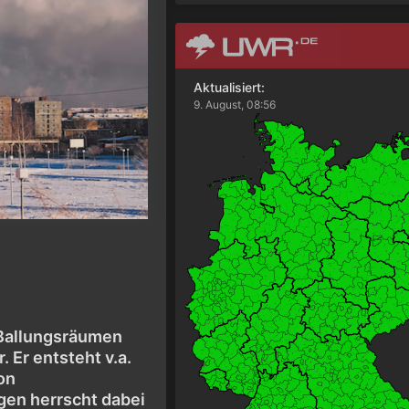
Aktualisiert:
9. August, 08:56
 Ballungsräumen
 Er entsteht v.a.
on
gen herrscht dabei