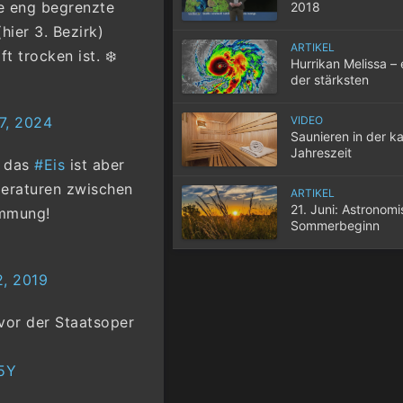
e eng begrenzte
2018
hier 3. Bezirk)
ARTIKEL
 trocken ist. ❄️
Hurrikan Melissa – 
der stärksten
atlantischen Hurri
aller Zeiten
VIDEO
7, 2024
Saunieren in der ka
Jahreszeit
, das
#Eis
ist aber
eraturen zwischen
ARTIKEL
21. Juni: Astronom
immung!
Sommerbeginn
2, 2019
 vor der Staatsoper
t5Y