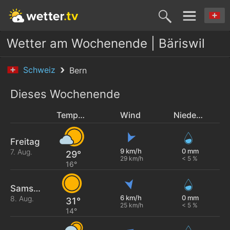
Wetter am Wochenende | Bäriswil
Schweiz
Bern
Dieses Wochenende
Temperatur
Wind
Niederschlag
Freitag
9 km/h
0 mm
7. Aug.
29°
29 km/h
< 5 %
16°
Samstag
6 km/h
0 mm
8. Aug.
31°
25 km/h
< 5 %
14°