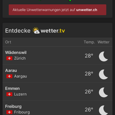
Aktuelle Unwetterwarnungen jetzt auf
unwetter.ch
Entdecke
Ort
Temp.
Wetter
Wädenswil
28°
Zürich
Aarau
28°
Aargau
Emmen
26°
Luzern
Freiburg
26°
Fribourg