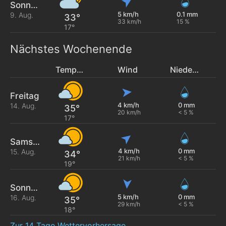
Sonntag
5 km/h
0.1 mm
9. Aug.
33°
33 km/h
15 %
17°
Nächstes Wochenende
Temperatur
Wind
Niederschlag
Freitag
4 km/h
0 mm
14. Aug.
35°
20 km/h
< 5 %
17°
Samstag
4 km/h
0 mm
15. Aug.
34°
21 km/h
< 5 %
19°
Sonntag
5 km/h
0 mm
16. Aug.
35°
29 km/h
< 5 %
18°
Zur 14 Tage Wettervorhersage