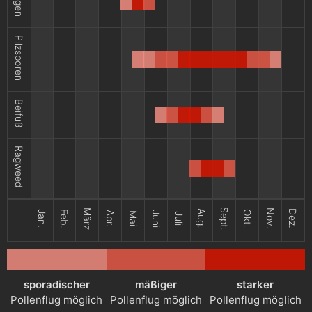
Pilzsporen
Beifuß
Ragweed
Sept.
März
Nov.
Aug.
Dez.
Jan.
Feb.
Okt.
Apr.
Juni
Mai
Juli
sporadischer
mäßiger
starker
Pollenflug möglich
Pollenflug möglich
Pollenflug möglich