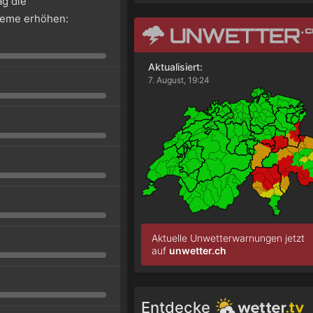
g die
leme erhöhen:
Aktualisiert:
7. August, 19:24
Aktuelle Unwetterwarnungen jetzt
auf
unwetter.ch
Entdecke