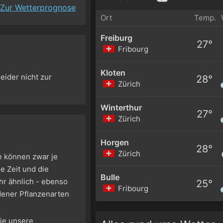
Zur Wetterprognose
Ort
Temp.
Freiburg
27°
Fribourg
Kloten
eider nicht zur
28°
Zürich
Winterthur
27°
Zürich
Horgen
28°
Zürich
se können zwar je
e Zeit und die
Bulle
hr ähnlich - ebenso
25°
Fribourg
dener Pflanzenarten
Sie unsere