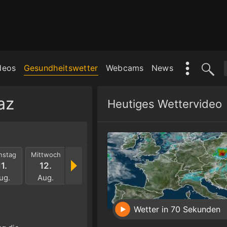
deos
Gesundheitswetter
Webcams
News
az
Heutiges Wettervideo
nstag
Mittwoch
Donnerstag
Freitag
Samstag
Sonnt
11.
12.
13.
14.
15.
16.
ug.
Aug.
Aug.
Aug.
Aug.
Aug
Wetter in 70 Sekunden