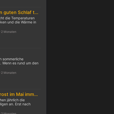
10 Tipps für einen guten Schlaf trotz Hitze
cht die Temperaturen
inken und die Wärme in
r 2 Monaten
ch sommerliche
. Wenn es rund um den
r 2 Monaten
Die Eisheiligen: Frost im Mai immer seltener
hen jährlich die
igen an. Erst nach
r 2 Monaten