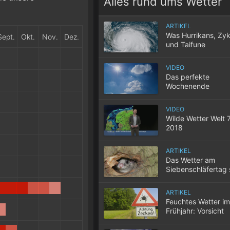
Alles rund ums Wetter
ARTIKEL
Was Hurrikans, Zy
Sept.
Okt.
Nov.
Dez.
und Taifune
unterscheidet
VIDEO
Das perfekte
Wochenende
VIDEO
Wilde Wetter Welt 
2018
ARTIKEL
Das Wetter am
Siebenschläfertag 
Wochen bleiben m
ARTIKEL
Feuchtes Wetter im
Frühjahr: Vorsicht
Zecken!