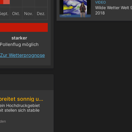
VIDEO
Wilde Wetter Welt 
2018
Sept.
Okt.
Nov.
Dez.
starker
Pollenflug möglich
Zur Wetterprognose
Am Samstag verbreitet sonnig und sommerlich warm
ein Hochdruckgebiet
 stellen sich stabile
nden