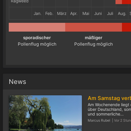
Ragweed
Jan.
Feb.
März
Apr.
Mai
Juni
Juli
Aug.
sporadischer
mäßiger
Pollenflug möglich
Pollenflug möglich
News
Am Wochenende liegt 
über Deutschland, somit
und sommerliche...
Marcus Rubel |
Vor 2 Stu