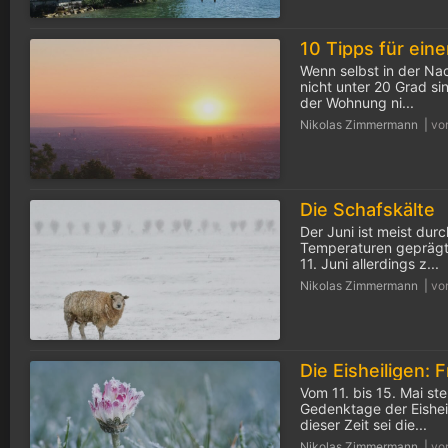
Wenn selbst in der Na
nicht unter 20 Grad s
der Wohnung ni...
Nikolas Zimmermann |
vo
Die Schafskälte
Der Juni ist meist dur
Temperaturen geprägt
11. Juni allerdings z...
Nikolas Zimmermann |
vo
Vom 11. bis 15. Mai ste
Gedenktage der Eisheil
dieser Zeit sei die...
Nikolas Zimmermann |
vo