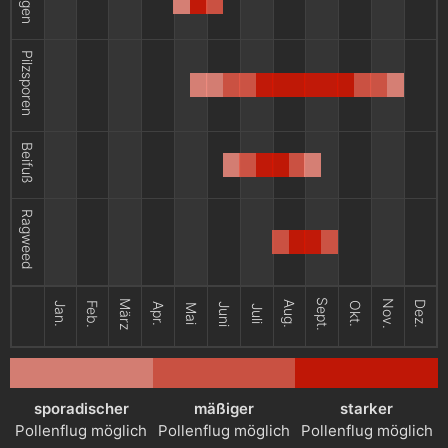
Pilzsporen
Beifuß
Ragweed
Sept.
März
Nov.
Aug.
Dez.
Jan.
Feb.
Okt.
Apr.
Juni
Mai
Juli
sporadischer
mäßiger
starker
Pollenflug möglich
Pollenflug möglich
Pollenflug möglich