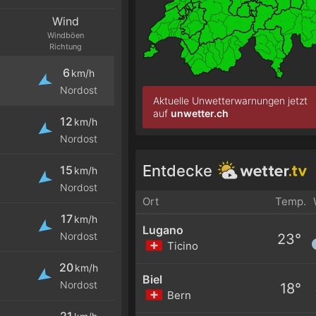
Wind
Windböen
Richtung
6
km/h
Nordost
Aktuelle Unwetterwarnungen jetzt
auf
unwetter.ch
12
km/h
Nordost
Entdecke
15
km/h
Nordost
Ort
Temp.
17
km/h
Lugano
Nordost
23°
Ticino
20
km/h
Biel
Nordost
18°
Bern
21