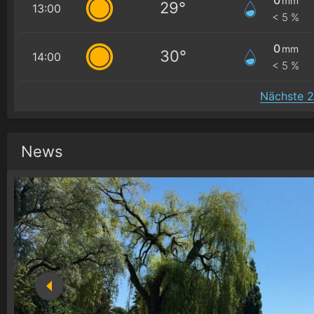
mm
29°
13:00
< 5 %
0
mm
30°
14:00
< 5 %
Nächste 2
News