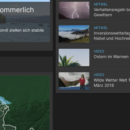
ARTIKEL
sommerlich
Verhaltensregeln b
Gewittern
10 Tipps für einen gute
ARTIKEL
it stellen sich stabile
Wenn selbst in der Nacht die Temperatur
Inversionswetterla
der Wohnung nicht entweicht, wird der S
Nebel und Hochne
VIDEO
Ostern im Warmen
VIDEO
Wilde Wetter Welt 1
März 2018