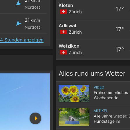
km/h
Kloten
Nordost
17°
Zürich
21
km/h
Adliswil
Nordost
17°
Zürich
4 Stunden anzeigen
Wetzikon
17°
Zürich
Alles rund ums Wetter
VIDEO
Frühsommerliches
Wochenende
ARTIKEL
Alle Jahre wieder: 
Hundstage im
Hochsommer