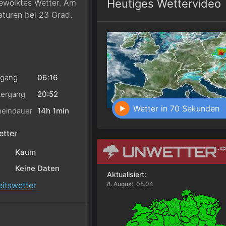
Heutiges Wettervideo
ewölktes Wetter. Am
aturen bei 23 Grad.
gang
06:16
ergang
20:52
Wetter in 70 Sekunden
eindauer
14h 1min
tter
Kaum
Keine Daten
Aktualisiert:
itswetter
8. August, 08:04