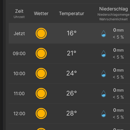
Niederschlag
Zeit
Wetter
Temperatur
Niederschlagsmenge
Uhrzeit
Wahrscheinlichkeit
0
mm
16°
Jetzt
< 5 %
0
mm
21°
09:00
< 5 %
0
mm
24°
10:00
< 5 %
0
mm
26°
11:00
< 5 %
0
mm
28°
12:00
< 5 %
0