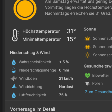
Am Samstag erwartet uns gering b
Vormittag liegen die Höchsttemper
Nachmittags erreichen sie 31 Grad.
Sonne
31°
Höchsttemperatur
15°
Sonnenauf
Minimaltemperatur
Sonnenunt
Niederschlag & Wind
Sonnensch
Wahrscheinlichkeit
< 5 %
Gesundheitswe
Niederschlagsmenge
0
mm
Biowetter
Windböen
21 km/h
Pollen
Windrichtung
Nordost
Zum Gesundhe
Luftfeuchtigkeit
75 %
Vorhersage im Detail