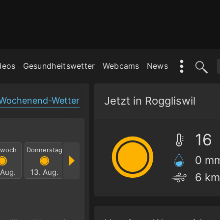
deos
Gesundheitswetter
Webcams
News
Jetzt in Roggliswil
Wochenend-Wetter
16
twoch
Donnerstag
Freitag
Samstag
Sonntag
Mont
0 m
 Aug.
13. Aug.
14. Aug.
15. Aug.
16. Aug.
17. Au
6 km