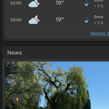
mm
19°
02:00
< 5 %
0
mm
19°
03:00
< 5 %
Nächste 2
News