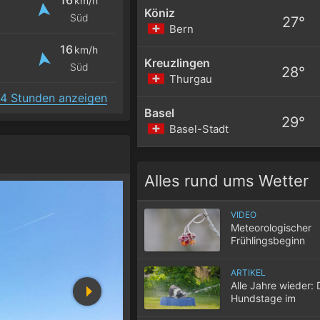
km/h
Köniz
Süd
27°
Bern
16
km/h
Kreuzlingen
Süd
28°
Thurgau
4 Stunden anzeigen
Basel
29°
Basel-Stadt
Alles rund ums Wetter
VIDEO
Meteorologischer
Frühlingsbeginn
ARTIKEL
Alle Jahre wieder: 
Hundstage im
Hochsommer