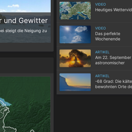
VIDEO
Heutiges Wettervi
 und Gewitter
10 Tipps für einen gute
VIDEO
ei steigt die Neigung zu
Wenn selbst in der Nacht die Temperatur
Das perfekte
der Wohnung nicht entweicht, wird der S
Wochenende
ARTIKEL
Am 22. September 
astronomischer
Herbstbeginn
ARTIKEL
-68 Grad: Die kält
bewohnten Orte de