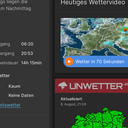
Heutiges Wettervideo
gs liegen die
 Am Nachmittag
gang
06:20
ergang
20:53
Wetter in 70 Sekunden
eindauer
14h 15min
tter
Kaum
Keine Daten
Aktualisiert:
itswetter
8. August, 21:09