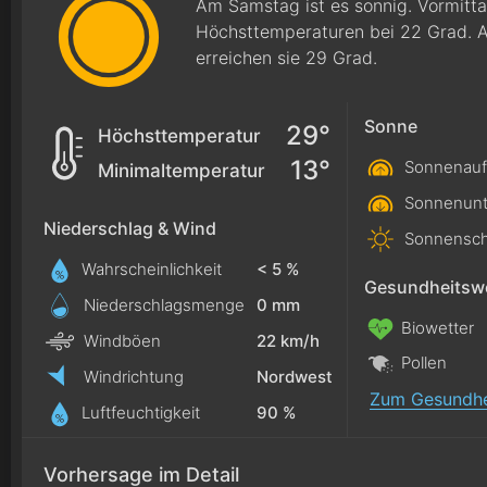
Am Samstag ist es sonnig. Vormitta
Höchsttemperaturen bei 22 Grad.
erreichen sie 29 Grad.
Sonne
29°
Höchsttemperatur
13°
Sonnenauf
Minimaltemperatur
Sonnenunt
Niederschlag & Wind
Sonnensch
Wahrscheinlichkeit
< 5 %
Gesundheitswe
Niederschlagsmenge
0
mm
Biowetter
Windböen
22 km/h
Pollen
Windrichtung
Nordwest
Zum Gesundhe
Luftfeuchtigkeit
90 %
Vorhersage im Detail