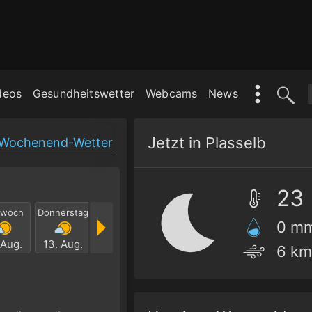
deos
Gesundheitswetter
Webcams
News
Jetzt in Plasselb
Wochenend-Wetter
23
twoch
Donnerstag
Freitag
Samstag
Sonntag
Mont
0 m
 Aug.
13. Aug.
14. Aug.
15. Aug.
16. Aug.
17. Au
6 km