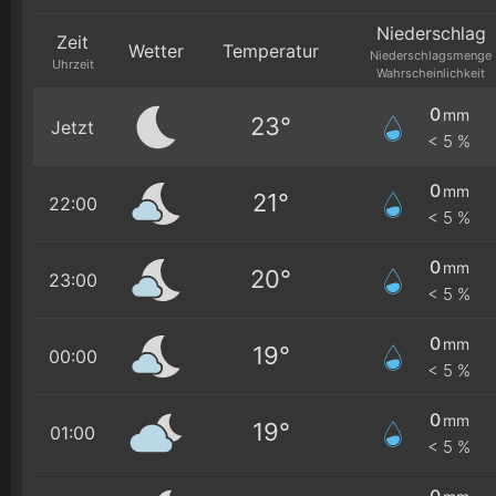
Niederschlag
Zeit
Wetter
Temperatur
Niederschlagsmenge
Uhrzeit
Wahrscheinlichkeit
0
mm
23°
Jetzt
< 5 %
0
mm
21°
22:00
< 5 %
0
mm
20°
23:00
< 5 %
0
mm
19°
00:00
< 5 %
0
mm
19°
01:00
< 5 %
0