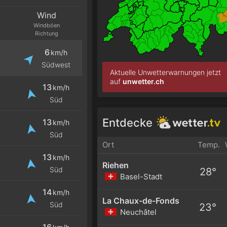
Wind
Windböen
Richtung
6
km/h
Südwest
Aktuelle Unwetterwarnungen jetzt
auf
unwetter.ch
13
km/h
Süd
Entdecke
13
km/h
Süd
Ort
Temp.
13
km/h
Riehen
Süd
28°
Basel-Stadt
14
km/h
La Chaux-de-Fonds
Süd
23°
Neuchâtel
16