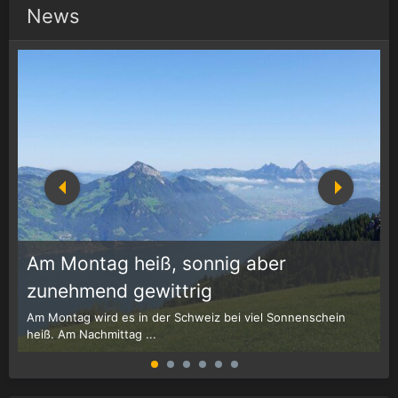
News
Am Montag heiß, sonnig aber
1
r
zunehmend gewittrig
Am Montag wird es in der Schweiz bei viel Sonnenschein
W
heiß. Am Nachmittag ...
G