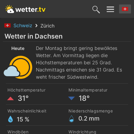
Schweiz
Zürich
Heute
Morgen
Mittwoch
Donnerstag
Freitag
Wetter in Dachsen
10. Aug.
Der Montag bringt gering bewölktes
11. Aug.
12. Aug.
13. Aug.
14. Aug
Heute
Wetter. Am Vormittag liegen die
Höchsttemperaturen bei 25 Grad.
Nachmittags erreichen sie 31 Grad. Es
weht frischer Südwestwind.
Höchsttemperatur
Minimaltemperatur
31°
18°
Wahrscheinlichkeit
Niederschlagsmenge
0.2
mm
15 %
Windböen
Windrichtung