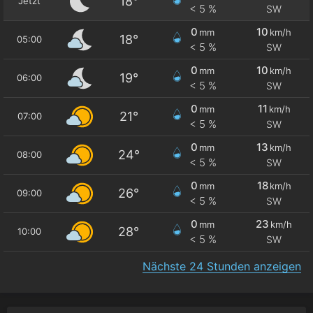
18°
Jetzt
< 5 %
SW
0
10
mm
km/h
18°
05:00
< 5 %
SW
0
10
mm
km/h
19°
06:00
< 5 %
SW
0
11
mm
km/h
21°
07:00
< 5 %
SW
0
13
mm
km/h
24°
08:00
< 5 %
SW
0
18
mm
km/h
26°
09:00
< 5 %
SW
0
23
mm
km/h
28°
10:00
< 5 %
SW
Nächste 24 Stunden anzeigen