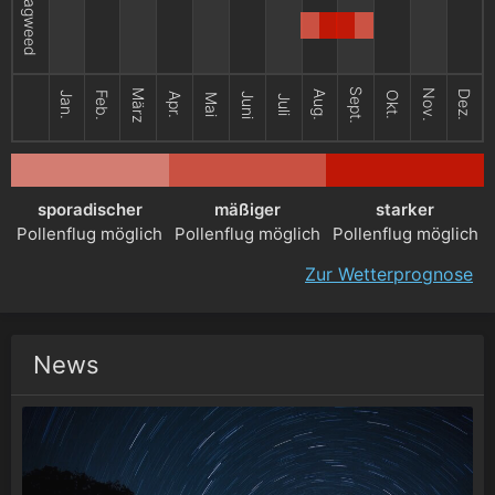
Ragweed
Sept.
März
Nov.
Aug.
Dez.
Jan.
Feb.
Okt.
Apr.
Juni
Mai
Juli
sporadischer
mäßiger
starker
Pollenflug möglich
Pollenflug möglich
Pollenflug möglich
Zur Wetterprognose
News