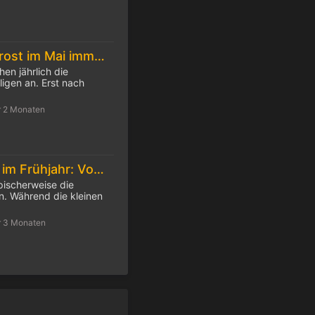
Die Eisheiligen: Frost im Mai immer seltener
hen jährlich die
igen an. Erst nach
r 2 Monaten
Feuchtes Wetter im Frühjahr: Vorsicht Zecken!
pischerweise die
. Während die kleinen
r 3 Monaten