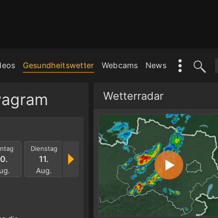
deos
Gesundheitswetter
Webcams
News
Wetterradar
wagram
ntag
Dienstag
Mittwoch
Donnerstag
Freitag
Samst
0.
11.
12.
13.
14.
15.
ug.
Aug.
Aug.
Aug.
Aug.
Aug