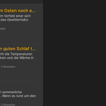
Am Donnerstag im Osten noch einmal extrem heiß, nachmittags teils heftige Gewitter
m Vorfeld einer sich
das Gewitterrisiko
nden
10 Tipps für einen guten Schlaf trotz Hitze
cht die Temperaturen
inken und die Wärme in
r 2 Monaten
ch sommerliche
. Wenn es rund um den
r 2 Monaten