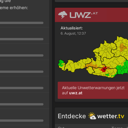
g die
leme erhöhen:
Aktualisiert:
6. August, 12:37
Aktuelle Unwetterwarnungen jetzt
auf
uwz.at
Entdecke