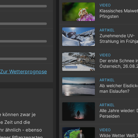
VIDEO
Klassisches Maiwet
Pfingsten
ARTIKEL
Zunehmende UV-
Strahlung im Frühj
VIDEO
Der erste Schnee i
Österreich, 26.08.
Zur Wetterprognose
ARTIKEL
Ab welcher Eisdic
man Eislaufen?
ARTIKEL
Alle Jahre wieder: 
se können zwar je
Perseiden
e Zeit und die
hr ähnlich - ebenso
VIDEO
Wilde Wetter Welt 
dener Pflanzenarten