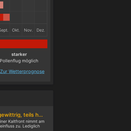
Sept.
Okt.
Nov.
Dez.
starker
Pollenflug möglich
Zur Wetterprognose
Am Freitag teils gewittrig, teils heiß
ner Kaltfront nimmt am
influss zu. Lediglich