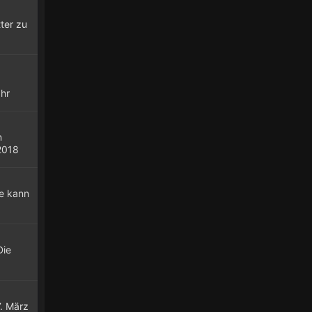
ter zu
ahr
n
2018
ke kann
Die
7. März