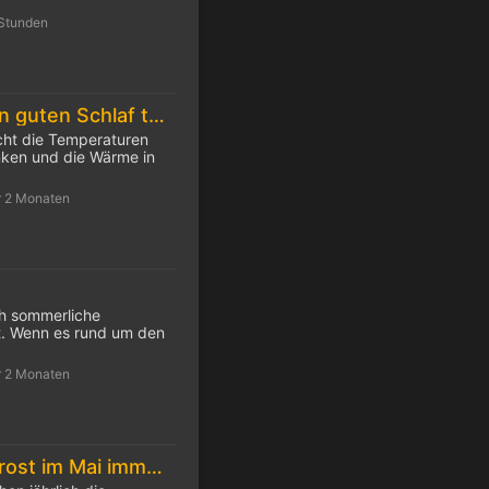
 Stunden
10 Tipps für einen guten Schlaf trotz Hitze
cht die Temperaturen
inken und die Wärme in
r 2 Monaten
ch sommerliche
. Wenn es rund um den
r 2 Monaten
Die Eisheiligen: Frost im Mai immer seltener