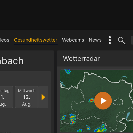
deos
Gesundheitswetter
Webcams
News
Wetterradar
nbach
nstag
Mittwoch
Donnerstag
Freitag
Samstag
Sonnt
11.
12.
13.
14.
15.
16.
ug.
Aug.
Aug.
Aug.
Aug.
Aug