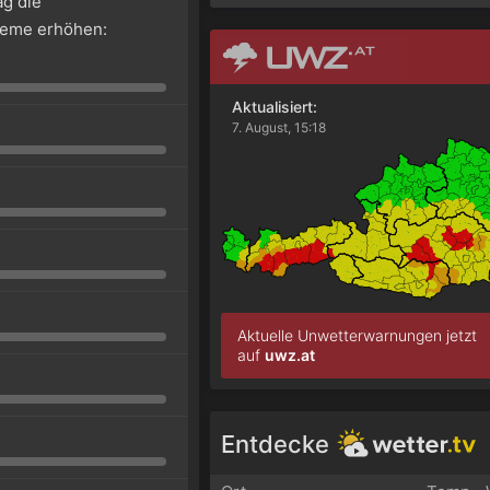
g die
leme erhöhen:
Aktualisiert:
7. August, 15:18
Aktuelle Unwetterwarnungen jetzt
auf
uwz.at
Entdecke