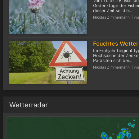
Vom 11. bis 15. Mai ste
Gedenktage der Eisheil
dieser Zeit sei die...
Nikolas Zimmermann |
vo
Im Frühjahr beginnt ty
Hochsaison der Zecken
Parasiten sich bei...
Nikolas Zimmermann |
vo
Wetterradar