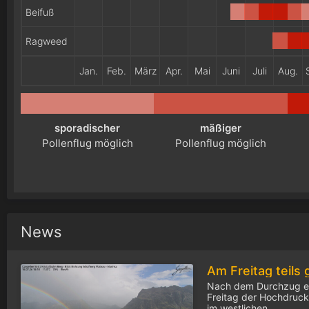
Beifuß
Ragweed
Jan.
Feb.
März
Apr.
Mai
Juni
Juli
Aug.
sporadischer
mäßiger
Pollenflug möglich
Pollenflug möglich
News
Nach dem Durchzug ei
Freitag der Hochdrucke
im westlichen...