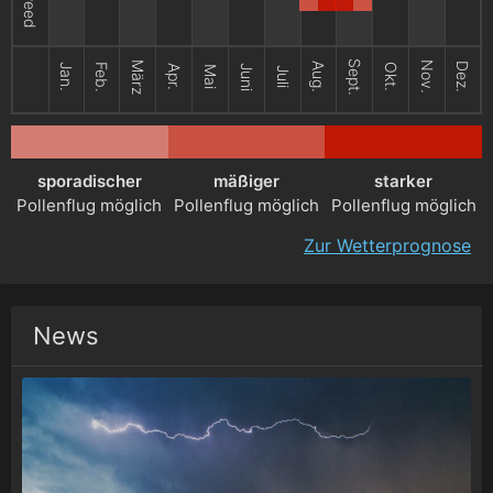
Sept.
März
Nov.
Aug.
Dez.
Jan.
Feb.
Okt.
Apr.
Juni
Mai
Juli
sporadischer
mäßiger
starker
Pollenflug möglich
Pollenflug möglich
Pollenflug möglich
Zur Wetterprognose
News