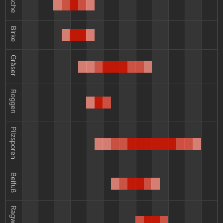
Esche
Birke
Gräser
Roggen
Pilzsporen
Beifuß
Ragweed