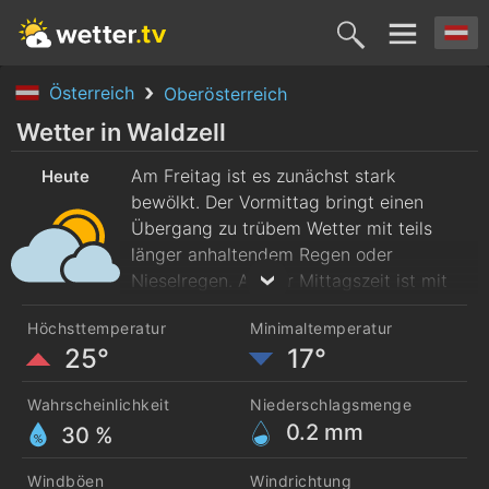
Österreich
Oberösterreich
Heute
Morgen
Sonntag
Montag
Diensta
Wetter in Waldzell
7. Aug.
Am Freitag ist es zunächst stark
8. Aug.
9. Aug.
10. Aug.
11. Aug
Heute
bewölkt. Der Vormittag bringt einen
Übergang zu trübem Wetter mit teils
länger anhaltendem Regen oder
Nieselregen. Ab der Mittagszeit ist mit
durchweg wolkenverhangenem, aber
Höchsttemperatur
Minimaltemperatur
größtenteils trockenem Wetter zu
25°
17°
rechnen. Nach Frühtemperaturen um 17
Grad steigt das Thermometer bis zum
Wahrscheinlichkeit
Niederschlagsmenge
Abend auf rund 25 Grad.
0.2
mm
30 %
Windböen
Windrichtung