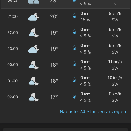
23°
Jetzt
< 5 %
N
0
9
mm
km/h
20°
21:00
15 %
SW
0
9
mm
km/h
19°
22:00
< 5 %
SW
0
9
mm
km/h
19°
23:00
< 5 %
SW
0
11
mm
km/h
18°
00:00
< 5 %
SW
0
10
mm
km/h
18°
01:00
< 5 %
SW
0
9
mm
km/h
17°
02:00
< 5 %
SW
Nächste 24 Stunden anzeigen