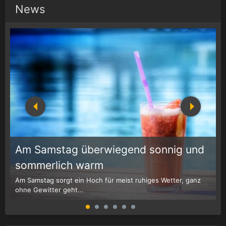
News
Am Samstag überwiegend sonnig und
1
r
sommerlich warm
Am Samstag sorgt ein Hoch für meist ruhiges Wetter, ganz
W
ohne Gewitter geht...
G