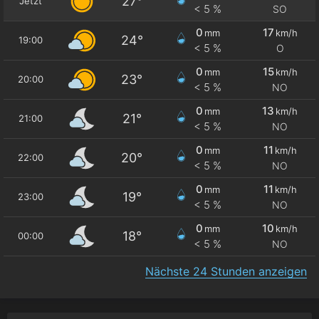
27°
Jetzt
< 5 %
SO
0
17
mm
km/h
24°
19:00
< 5 %
O
0
15
mm
km/h
23°
20:00
< 5 %
NO
0
13
mm
km/h
21°
21:00
< 5 %
NO
0
11
mm
km/h
20°
22:00
< 5 %
NO
0
11
mm
km/h
19°
23:00
< 5 %
NO
0
10
mm
km/h
18°
00:00
< 5 %
NO
Nächste 24 Stunden anzeigen