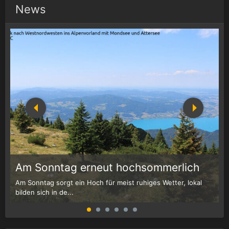
News
1
r
Am Sonntag erneut hochsommerlich
Am Sonntag sorgt ein Hoch für meist ruhiges Wetter, lokal
W
bilden sich in de...
G