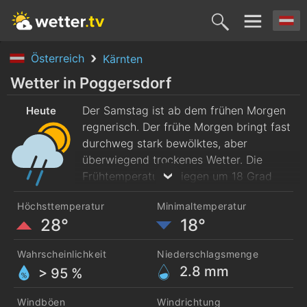
Österreich
Kärnten
Heute
Morgen
Montag
Dienstag
Mittwoc
Wetter in Poggersdorf
8. Aug.
Der Samstag ist ab dem frühen Morgen
9. Aug.
10. Aug.
11. Aug.
12. Aug
Heute
regnerisch. Der frühe Morgen bringt fast
durchweg stark bewölktes, aber
überwiegend trockenes Wetter. Die
Frühtemperaturen liegen um 18 Grad
und steigen im Tagesverlauf auf rund 28
Höchsttemperatur
Minimaltemperatur
Grad.
28°
18°
Wahrscheinlichkeit
Niederschlagsmenge
2.8
mm
> 95 %
Windböen
Windrichtung