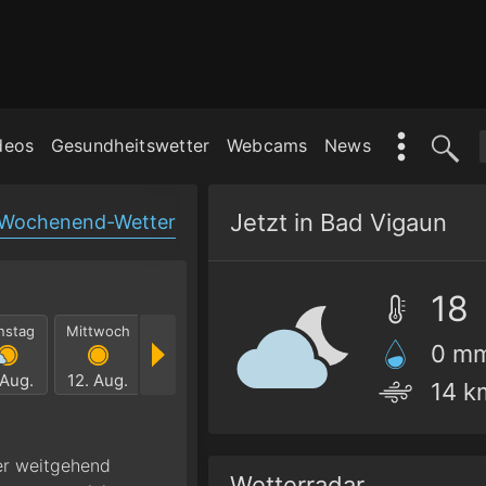
deos
Gesundheitswetter
Webcams
News
Jetzt in Bad Vigaun
Wochenend-Wetter
18
nstag
Mittwoch
Donnerstag
Freitag
Samstag
Sonnt
0 m
 Aug.
12. Aug.
13. Aug.
14. Aug.
15. Aug.
16. Au
14 k
er weitgehend
Wetterradar