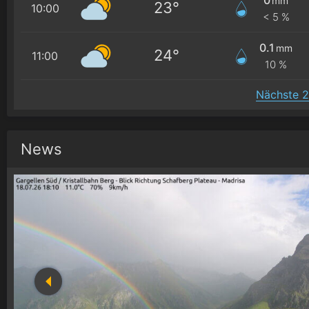
mm
23°
10:00
< 5 %
0.1
mm
24°
11:00
10 %
Nächste 2
News