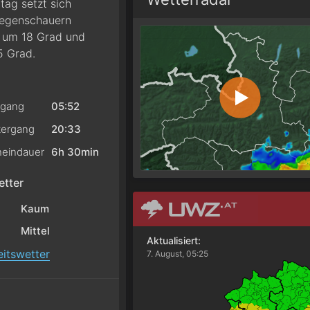
ag setzt sich
Regenschauern
n um 18 Grad und
5 Grad.
gang
05:52
ergang
20:33
eindauer
6h 30min
tter
Kaum
Mittel
Aktualisiert:
itswetter
7. August, 05:25