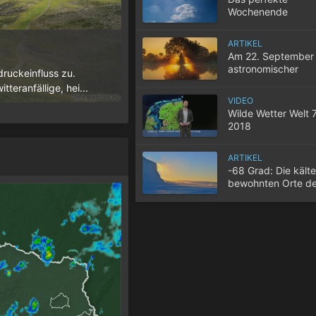
Wochenende
ARTIKEL
10 Tipps für einen gute
Am 22. September 
astronomischer
ruckeinfluss zu.
Wenn selbst in der Nacht die Temperatur
Herbstbeginn
teranfällige, hei...
der Wohnung nicht entweicht, wird der S
VIDEO
Wilde Wetter Welt 
2018
ARTIKEL
-68 Grad: Die kält
bewohnten Orte de