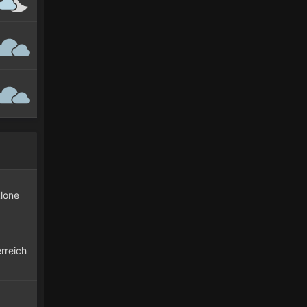
klone
rreich