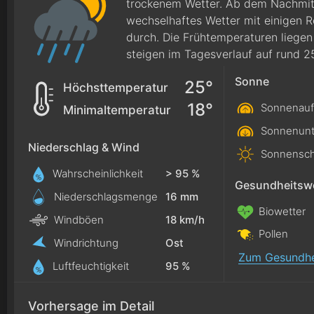
trockenem Wetter. Ab dem Nachmitt
wechselhaftes Wetter mit einigen 
durch. Die Frühtemperaturen liege
steigen im Tagesverlauf auf rund 2
Sonne
25°
Höchsttemperatur
18°
Sonnenauf
Minimaltemperatur
Sonnenunt
Niederschlag & Wind
Sonnensch
Wahrscheinlichkeit
> 95 %
Gesundheitswe
Niederschlagsmenge
16
mm
Biowetter
Windböen
18 km/h
Pollen
Windrichtung
Ost
Zum Gesundhe
Luftfeuchtigkeit
95 %
Vorhersage im Detail