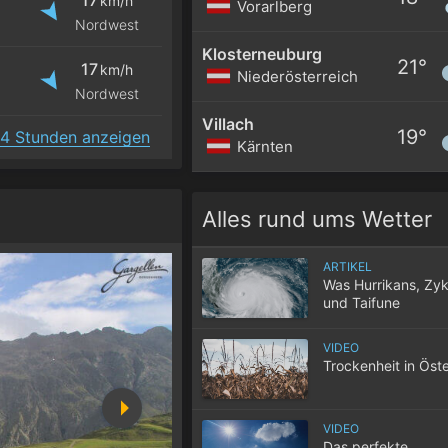
km/h
Vorarlberg
Nordwest
Klosterneuburg
21°
17
km/h
Niederösterreich
Nordwest
Villach
19°
4 Stunden anzeigen
Kärnten
Alles rund ums Wetter
ARTIKEL
Was Hurrikans, Zy
und Taifune
unterscheidet
VIDEO
Trockenheit in Öste
VIDEO
Das perfekte