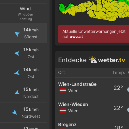
Wind
Windböen
Richtung
14
km/h
Aktuelle Unwetterwarnungen jetzt
auf
uwz.at
Südost
15
km/h
Ost
Entdecke
14
km/h
Ort
Temp.
Ost
Wien-Landstraße
22°
15
km/h
Wien
Nordost
Wien-Wieden
22°
15
km/h
Wien
Nordwest
Bregenz
18°
17