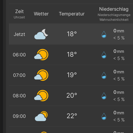
Niederschlag
Zeit
Wetter
Temperatur
Niederschlagsmenge
Uhrzeit
Wahrscheinlichkeit
0
mm
18°
Jetzt
< 5 %
0
mm
18°
06:00
< 5 %
0
mm
19°
07:00
< 5 %
0
mm
20°
08:00
< 5 %
0
mm
22°
09:00
< 5 %
0