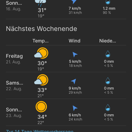
Sonntag
7 km/h
1.2 mm
16. Aug.
31°
31 km/h
90 %
19°
Nächstes Wochenende
Temperatur
Wind
Niederschlag
Freitag
5 km/h
0 mm
21. Aug.
30°
18 km/h
< 5 %
19°
Samstag
9 km/h
0 mm
22. Aug.
33°
29 km/h
< 5 %
21°
Sonntag
6 km/h
0 mm
23. Aug.
34°
24 km/h
< 5 %
22°
Zur 14 Tage Wettervorhersage