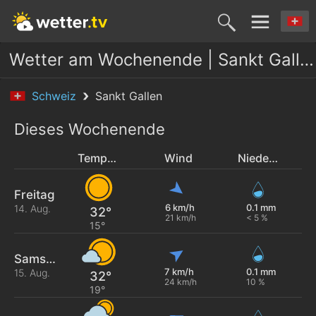
Wetter am Wochenende | Sankt Gallen
Schweiz
Sankt Gallen
Dieses Wochenende
Temperatur
Wind
Niederschlag
Freitag
6 km/h
0.1 mm
14. Aug.
32°
21 km/h
< 5 %
15°
Samstag
7 km/h
0.1 mm
15. Aug.
32°
24 km/h
10 %
19°