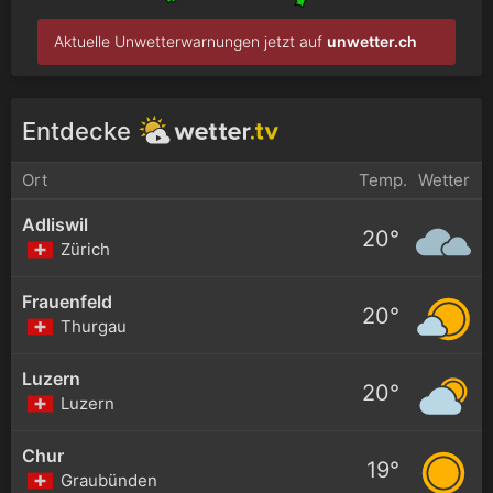
Aktuelle Unwetterwarnungen jetzt auf
unwetter.ch
Entdecke
Ort
Temp.
Wetter
Adliswil
20°
Zürich
Frauenfeld
20°
Thurgau
Luzern
20°
Luzern
Chur
19°
Graubünden