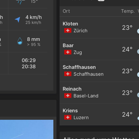
15°
Ort
Temp.
/h
4 km/h
/h
25 km/h
Kloten
23°
Zürich
m
8 mm
%
> 95 %
Baar
24°
Zug
06:29
20:38
Schaffhausen
23°
Schaffhausen
Reinach
23°
Basel-Land
Kriens
24°
Luzern