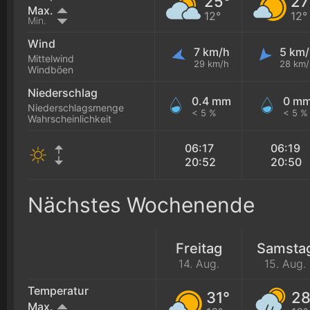
25°
27
Max.
12°
12°
Min.
Wind
7 km/h
5 km/
Mittelwind
29 km/h
28 km/
Windböen
Niederschlag
0.4 mm
0 m
Niederschlagsmenge
< 5 %
< 5 %
Wahrscheinlichkeit
06:17
06:19
20:52
20:50
Nächstes Wochenende
Freitag
Samsta
14. Aug.
15. Aug.
Temperatur
31°
28
Max.