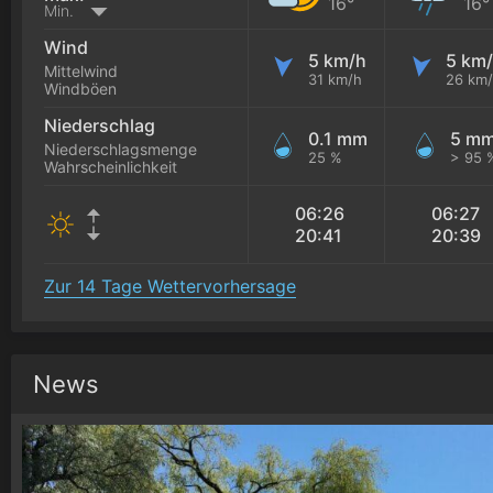
16°
16°
Min.
Wind
5 km/h
5 km
Mittelwind
31 km/h
26 km
Windböen
Niederschlag
0.1 mm
5 m
Niederschlagsmenge
25 %
> 95 
Wahrscheinlichkeit
06:26
06:27
20:41
20:39
Zur 14 Tage Wettervorhersage
News