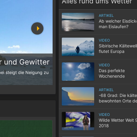
Alles rund ums Wetter
ARTIKEL
Ab welcher Eisdic
man Eislaufen?
VIDEO
Sibirische Kältewel
flutet Europa
 und Gewitter
10 Tipps für einen gute
VIDEO
Das perfekte
ei steigt die Neigung zu
Wenn selbst in der Nacht die Temperatur
Wochenende
der Wohnung nicht entweicht, wird der S
ARTIKEL
-68 Grad: Die kält
bewohnten Orte de
VIDEO
Wilde Wetter Welt 
2018