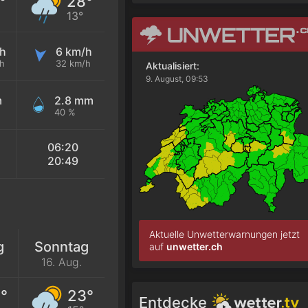
°
28°
13°
h
6 km/h
h
32 km/h
Aktualisiert:
9. August, 09:53
m
2.8 mm
40 %
06:20
20:49
Aktuelle Unwetterwarnungen jetzt
g
Sonntag
auf
unwetter.ch
16. Aug.
°
23°
Entdecke