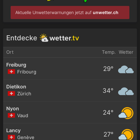
Aktuelle Unwetterwarnungen jetzt auf
unwetter.ch
Entdecke
Ort
Temp.
Wetter
Freiburg
29°
Fribourg
Dietikon
34°
Zürich
Nyon
24°
Vaud
Lancy
27°
Genève