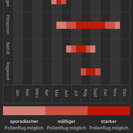
Pilzsporen
Beifuß
Ragweed
Sept.
März
Nov.
Aug.
Dez.
Jan.
Feb.
Okt.
Apr.
Juni
Mai
Juli
sporadischer
mäßiger
starker
Pollenflug möglich
Pollenflug möglich
Pollenflug möglich