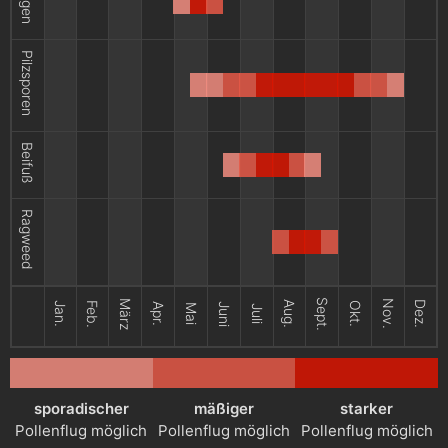
Pilzsporen
Beifuß
Ragweed
Sept.
März
Nov.
Aug.
Dez.
Jan.
Feb.
Okt.
Apr.
Juni
Mai
Juli
sporadischer
mäßiger
starker
Pollenflug möglich
Pollenflug möglich
Pollenflug möglich