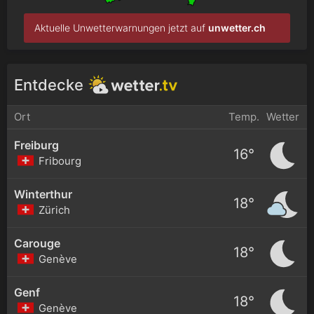
Aktuelle Unwetterwarnungen jetzt auf
unwetter.ch
Entdecke
Ort
Temp.
Wetter
Freiburg
16°
Fribourg
Winterthur
18°
Zürich
Carouge
18°
Genève
Genf
18°
Genève