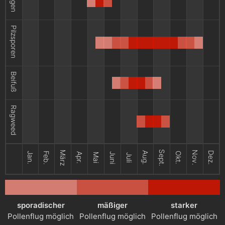
Pilzsporen
Beifuß
Ragweed
Sept.
März
Nov.
Aug.
Dez.
Jan.
Feb.
Okt.
Apr.
Juni
Mai
Juli
sporadischer
mäßiger
starker
Pollenflug möglich
Pollenflug möglich
Pollenflug möglich