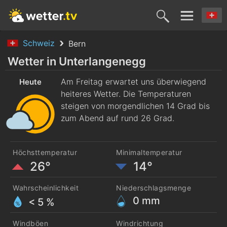
Schweiz
Bern
Heute
Morgen
Sonntag
Montag
Diensta
Wetter in Unterlangenegg
7. Aug.
Am Freitag erwartet uns überwiegend
8. Aug.
9. Aug.
10. Aug.
11. Aug
Heute
heiteres Wetter. Die Temperaturen
steigen von morgendlichen 14 Grad bis
zum Abend auf rund 26 Grad.
Höchsttemperatur
Minimaltemperatur
26°
14°
Wahrscheinlichkeit
Niederschlagsmenge
0
mm
< 5 %
Windböen
Windrichtung