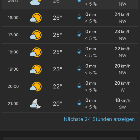
26°
Jetzt
< 5 %
NW
0
24
mm
km/h
26°
16:00
< 5 %
NW
0
23
mm
km/h
25°
17:00
< 5 %
NW
0
22
mm
km/h
25°
18:00
< 5 %
NW
0
20
mm
km/h
23°
19:00
< 5 %
NW
0
20
mm
km/h
22°
20:00
< 5 %
W
0
18
mm
km/h
20°
21:00
< 5 %
SW
Nächste 24 Stunden anzeigen