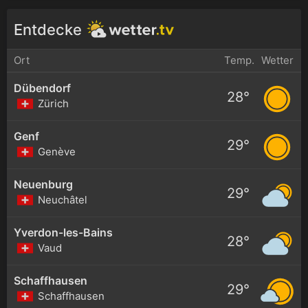
Entdecke
Ort
Temp.
Wetter
Dübendorf
28°
Zürich
Genf
29°
Genève
Neuenburg
29°
Neuchâtel
Yverdon-les-Bains
28°
Vaud
Schaffhausen
29°
Schaffhausen