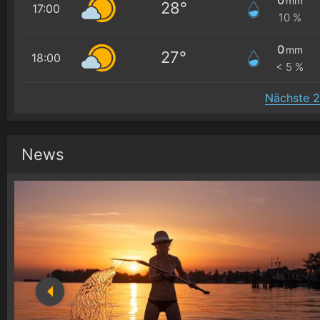
mm
28°
17:00
10 %
0
mm
27°
18:00
< 5 %
Nächste 2
News