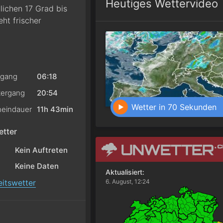
Heutiges Wettervideo
ichen 17 Grad bis
ht frischer
gang
06:18
ergang
20:54
Wetter in 70 Sekunden
eindauer
11h 43min
tter
Kein Auftreten
Keine Daten
Aktualisiert:
itswetter
6. August, 12:24