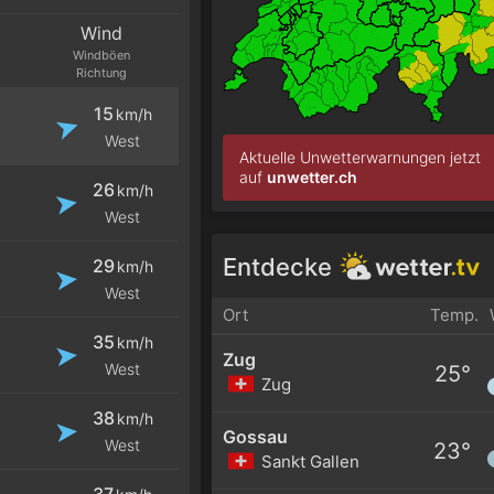
Wind
Windböen
Richtung
15
km/h
West
Aktuelle Unwetterwarnungen jetzt
auf
unwetter.ch
26
km/h
West
Entdecke
29
km/h
West
Ort
Temp.
35
km/h
Zug
West
25°
Zug
38
km/h
Gossau
West
23°
Sankt Gallen
37