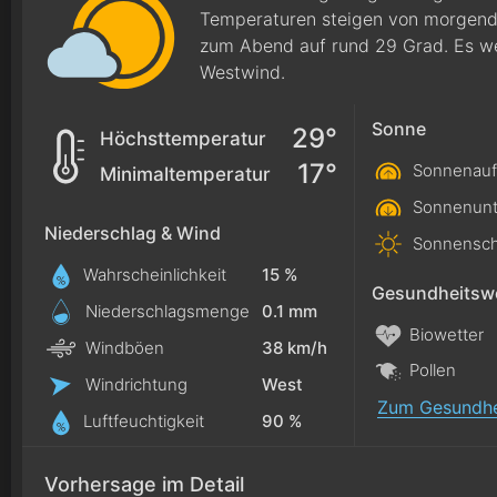
Temperaturen steigen von morgendl
zum Abend auf rund 29 Grad. Es we
Westwind.
Sonne
29°
Höchsttemperatur
17°
Sonnenauf
Minimaltemperatur
Sonnenunt
Niederschlag & Wind
Sonnensch
Wahrscheinlichkeit
15 %
Gesundheitswe
Niederschlagsmenge
0.1
mm
Biowetter
Windböen
38 km/h
Pollen
Windrichtung
West
Zum Gesundhe
Luftfeuchtigkeit
90 %
Vorhersage im Detail