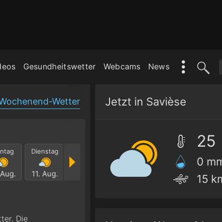
deos
Gesundheitswetter
Webcams
News
Jetzt in Savièse
Wochenend-Wetter
25
ntag
Dienstag
Mittwoch
Donnerstag
Freitag
Samst
0 m
 Aug.
11. Aug.
12. Aug.
13. Aug.
14. Aug.
15. Au
15 k
ter. Die