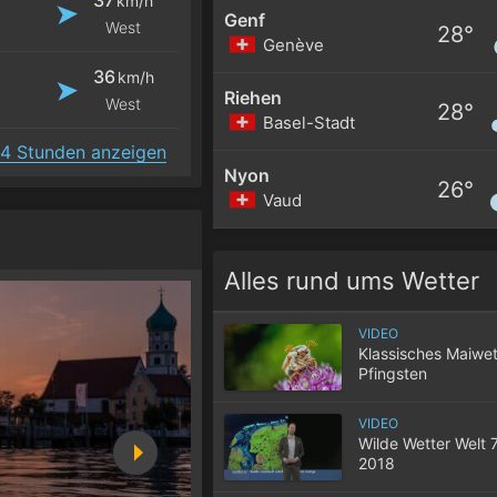
km/h
Genf
West
28°
Genève
36
km/h
Riehen
West
28°
Basel-Stadt
4 Stunden anzeigen
Nyon
26°
Vaud
Alles rund ums Wetter
VIDEO
Klassisches Maiwet
Pfingsten
VIDEO
Wilde Wetter Welt 
2018