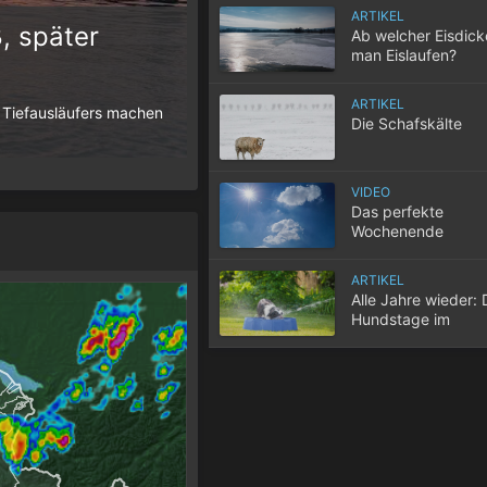
ARTIKEL
, später
Ab welcher Eisdic
man Eislaufen?
10 Tipps für einen gute
ARTIKEL
 Tiefausläufers machen
Wenn selbst in der Nacht die Temperatur
Die Schafskälte
der Wohnung nicht entweicht, wird der S
VIDEO
Das perfekte
Wochenende
ARTIKEL
Alle Jahre wieder: 
Hundstage im
Hochsommer