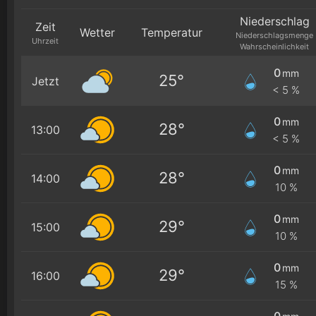
Niederschlag
Zeit
Wetter
Temperatur
Niederschlagsmenge
Uhrzeit
Wahrscheinlichkeit
0
mm
25°
Jetzt
< 5 %
0
mm
28°
13:00
< 5 %
0
mm
28°
14:00
10 %
0
mm
29°
15:00
10 %
0
mm
29°
16:00
15 %
0