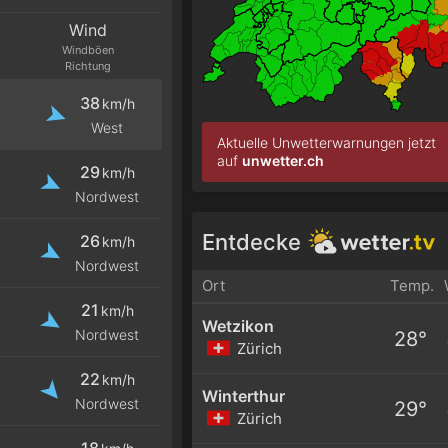
Wind
Windböen
Richtung
38
km/h
West
Aktuelle Unwetterwarnungen jetzt
auf
unwetter.ch
29
km/h
Nordwest
Entdecke
26
km/h
Nordwest
Ort
Temp.
21
km/h
Wetzikon
Nordwest
28°
Zürich
22
km/h
Winterthur
Nordwest
29°
Zürich
18