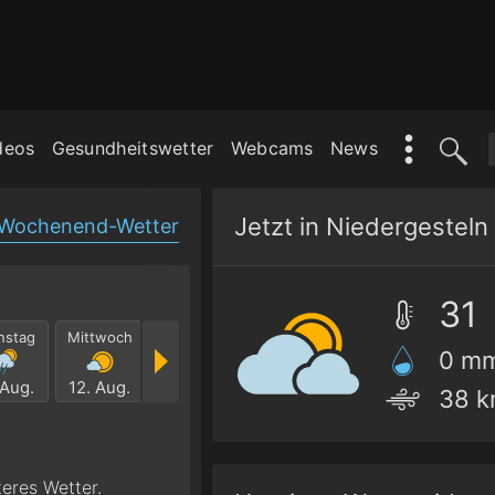
deos
Gesundheitswetter
Webcams
News
Jetzt in Niedergesteln
Wochenend-Wetter
31
nstag
Mittwoch
Donnerstag
Freitag
Samstag
Sonnt
0 m
 Aug.
12. Aug.
13. Aug.
14. Aug.
15. Aug.
16. Au
38 k
teres Wetter.