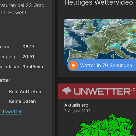
Heutiges Wettervideo
raturen bei 23 Grad.
ad. Es weht
gang
06:17
ergang
20:51
Wetter in 70 Sekunden
eindauer
9h 45min
tter
Kein Auftreten
Keine Daten
Aktualisiert:
itswetter
7. August, 17:17