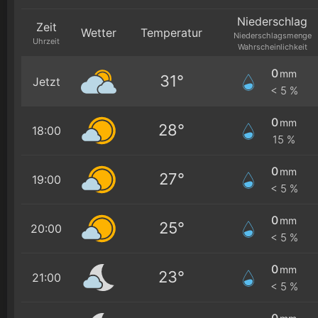
Niederschlag
Zeit
Wetter
Temperatur
Niederschlagsmenge
Uhrzeit
Wahrscheinlichkeit
0
mm
31°
Jetzt
< 5 %
0
mm
28°
18:00
15 %
0
mm
27°
19:00
< 5 %
0
mm
25°
20:00
< 5 %
0
mm
23°
21:00
< 5 %
0