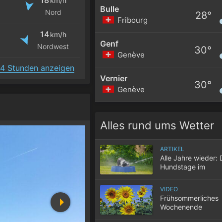
km/h
Bulle
Nord
28°
Fribourg
14
km/h
Genf
Nordwest
30°
Genève
4 Stunden anzeigen
Vernier
30°
Genève
Alles rund ums Wetter
ARTIKEL
Alle Jahre wieder: 
Hundstage im
Hochsommer
VIDEO
Frühsommerliches
Wochenende