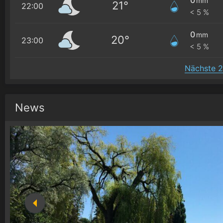
mm
21°
22:00
< 5 %
0
mm
20°
23:00
< 5 %
Nächste 2
News