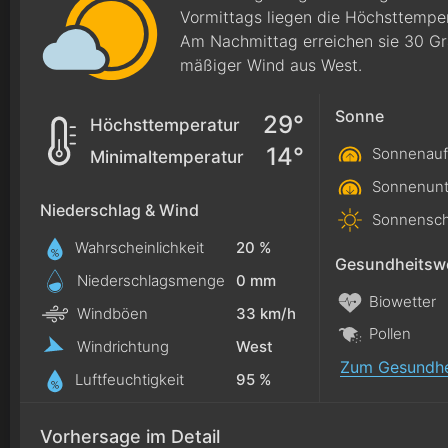
Vormittags liegen die Höchsttempe
Am Nachmittag erreichen sie 30 Gr
mäßiger Wind aus West.
Sonne
29°
Höchsttemperatur
14°
Sonnenauf
Minimaltemperatur
Sonnenunt
Niederschlag & Wind
Sonnensch
Wahrscheinlichkeit
20 %
Gesundheitswe
Niederschlagsmenge
0
mm
Biowetter
Windböen
33 km/h
Pollen
Windrichtung
West
Zum Gesundhe
Luftfeuchtigkeit
95 %
Vorhersage im Detail