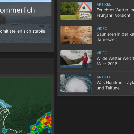
ARTIKEL
sommerlich
Feuchtes Wetter im
Frühjahr: Vorsicht
10 Tipps für einen gute
Zecken!
VIDEO
it stellen sich stabile
Wenn selbst in der Nacht die Temperatur
Saunieren in der ka
der Wohnung nicht entweicht, wird der S
Jahreszeit
VIDEO
Wilde Wetter Welt 1
März 2018
ARTIKEL
Was Hurrikans, Zy
und Taifune
unterscheidet