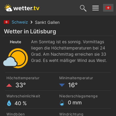
Schweiz
Sankt Gallen
Heute
Morgen
Dienstag
Mittwoch
Donnerst
Wetter in Lütisburg
9. Aug.
Am Sonntag ist es sonnig. Vormittags
10. Aug.
11. Aug.
12. Aug.
13. Aug
Heute
liegen die Höchsttemperaturen bei 24
Grad. Am Nachmittag erreichen sie 33
Grad. Es weht mäßiger Wind aus West.
Höchsttemperatur
Minimaltemperatur
33°
16°
Wahrscheinlichkeit
Niederschlagsmenge
0
mm
40 %
Windböen
Windrichtung