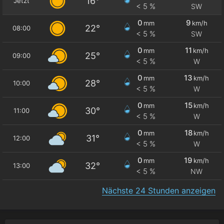
16°
Jetzt
< 5 %
SW
0
9
mm
km/h
22°
08:00
< 5 %
SW
0
11
mm
km/h
25°
09:00
< 5 %
W
0
13
mm
km/h
28°
10:00
< 5 %
W
0
15
mm
km/h
30°
11:00
< 5 %
W
0
18
mm
km/h
31°
12:00
< 5 %
W
0
19
mm
km/h
32°
13:00
< 5 %
NW
Nächste 24 Stunden anzeigen