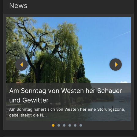
News
Am Sonntag von Westen her Schauer
1
r
und Gewitter
Am Sonntag nähert sich von Westen her eine Störungszone,
W
dabei steigt die N...
G