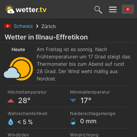
Schweiz
Zürich
Heute
Morgen
Sonntag
Montag
Diensta
Wetter in Illnau-Effretikon
7. Aug.
Am Freitag ist es sonnig. Nach
8. Aug.
9. Aug.
10. Aug.
11. Aug
Heute
Frühtemperaturen um 17 Grad steigt das
Thermometer bis zum Abend auf rund
28 Grad. Der Wind weht mäßig aus
Nordost.
Höchsttemperatur
Minimaltemperatur
28°
17°
Wahrscheinlichkeit
Niederschlagsmenge
0
mm
< 5 %
Windböen
Windrichtung