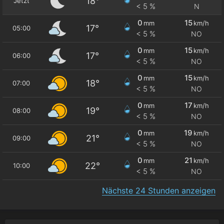
18°
Jetzt
< 5 %
N
0
15
mm
km/h
17°
05:00
< 5 %
NO
0
15
mm
km/h
17°
06:00
< 5 %
NO
0
15
mm
km/h
18°
07:00
< 5 %
NO
0
17
mm
km/h
19°
08:00
< 5 %
NO
0
19
mm
km/h
21°
09:00
< 5 %
NO
0
21
mm
km/h
22°
10:00
< 5 %
NO
Nächste 24 Stunden anzeigen