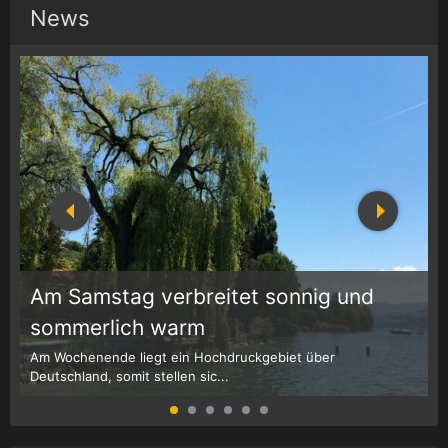
News
Am Samstag verbreitet sonnig und
1
r
sommerlich warm
Am Wochenende liegt ein Hochdruckgebiet über
W
Deutschland, somit stellen sic...
G