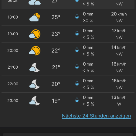
27°
Jetzt
< 5 %
NW
0
20
mm
km/h
25°
18:00
30 %
NW
0
17
mm
km/h
23°
19:00
< 5 %
NW
0
14
mm
km/h
22°
20:00
< 5 %
NW
0
16
mm
km/h
21°
21:00
< 5 %
NW
0
15
mm
km/h
20°
22:00
< 5 %
NW
0
13
mm
km/h
19°
23:00
< 5 %
W
Nächste 24 Stunden anzeigen