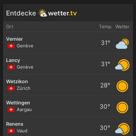
Entdecke
Ort
Temp.
Wetter
Vernier
31°
Genève
Lancy
31°
Genève
Wetzikon
28°
Zürich
Wettingen
30°
Aargau
Renens
30°
Vaud