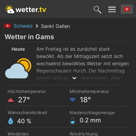
Schweiz
Sankt Gallen
Heute
Morgen
Sonntag
Montag
Diensta
Wetter in Gams
7. Aug.
Am Freitag ist es zunächst stark
8. Aug.
9. Aug.
10. Aug.
11. Aug
Heute
bewölkt. Ab der Mittagszeit setzt sich
wechselnd bewölktes Wetter mit einigen
Regenschauern durch. Der Nachmittag
bringt verbreitet wolkenreiches, aber
überwiegend trockenes Wetter. Nach
Höchsttemperatur
Minimaltemperatur
Frühtemperaturen um 18 Grad steigt das
27°
18°
Thermometer bis zum Nachmittag auf
rund 27 Grad. Es weht mäßiger Wind
Wahrscheinlichkeit
Niederschlagsmenge
aus Nordwest.
0.2
mm
40 %
Windböen
Windrichtung